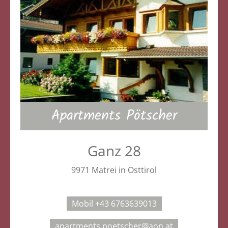
Apartments Pötscher
Ganz 28
9971 Matrei in Osttirol
Mobil +43 6763639013
apartments.poetscher@aon.at