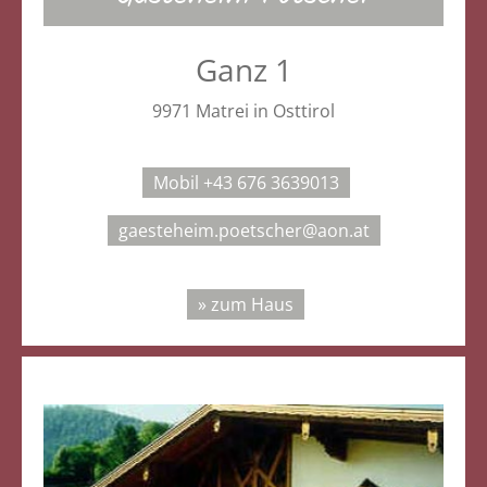
Ganz 1
9971 Matrei in Osttirol
Mobil +43 676 3639013
gaesteheim.poetscher@aon.at
» zum Haus