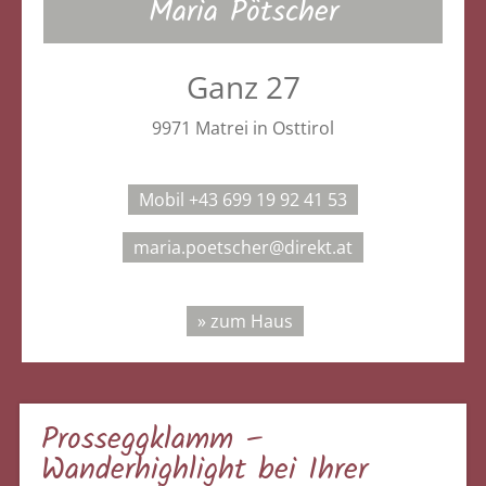
Maria Pötscher
Ganz 27
9971 Matrei in Osttirol
Mobil +43 699 19 92 41 53
maria.poetscher@direkt.at
» zum Haus
Prosseggklamm –
Wanderhighlight bei Ihrer